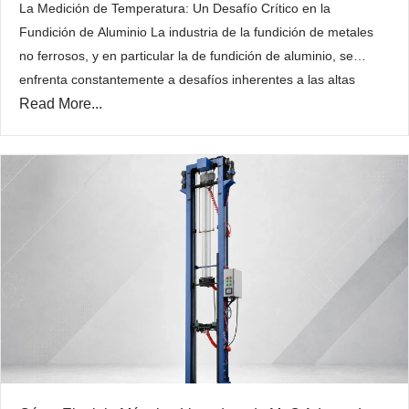
La Medición de Temperatura: Un Desafío Crítico en la
Fundición de Aluminio La industria de la fundición de metales
no ferrosos, y en particular la de fundición de aluminio, se
enfrenta constantemente a desafíos inherentes a las altas
Read More...
temperaturas y la naturaleza corrosiva de los metales fundidos.
La precisión en la medición de la temperatura…