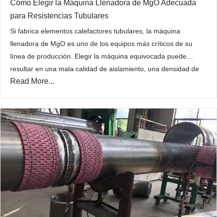
Cómo Elegir la Máquina Llenadora de MgO Adecuada
para Resistencias Tubulares
Si fabrica elementos calefactores tubulares, la máquina
llenadora de MgO es uno de los equipos más críticos de su
línea de producción. Elegir la máquina equivocada puede
resultar en una mala calidad de aislamiento, una densidad de
Read More...
MgO inconsistente, un desalineamiento del alambre de
resistencia y, en definitiva, elementos calefactores defectuosos
que le cuestan tiempo…