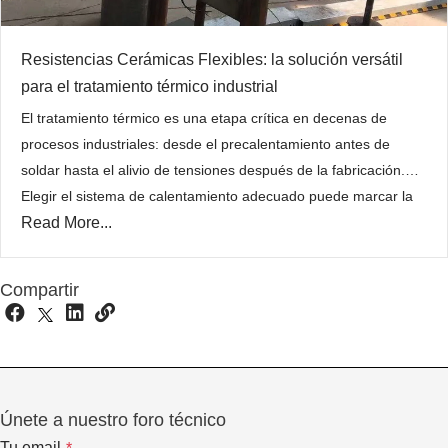
Resistencias Cerámicas Flexibles: la solución versátil
para el tratamiento térmico industrial
El tratamiento térmico es una etapa crítica en decenas de
procesos industriales: desde el precalentamiento antes de
soldar hasta el alivio de tensiones después de la fabricación.
Elegir el sistema de calentamiento adecuado puede marcar la
Read More...
diferencia entre una pieza que cumple con los estándares
metalúrgicos exigidos y una que falla prematuramente en
servicio. Entre…
Compartir
Únete a nuestro foro técnico
Tu email