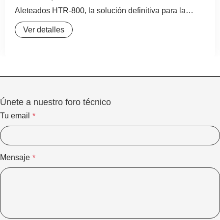
Aleteados HTR-800, la solución definitiva para la
reducción de tubos con aletas. Diseñada para la
Ver detalles
fabricación de tubos aleteados de aluminio de alta
eficiencia, esta reductora de tubos con aletas es
indispensable para fabricantes de intercambiadores
de calor, radiadores y
Únete a nuestro foro técnico
Tu email
*
Mensaje
*