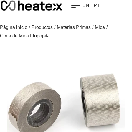
Skip
EN
PT
to
content
Página inicio
/
Productos
/
Materias Primas
/
Mica
/
Cinta de Mica Flogopita