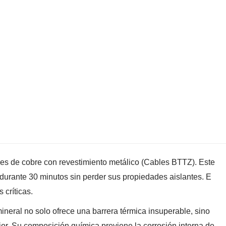
bles de cobre con revestimiento metálico (Cables BTTZ). Este
durante 30 minutos sin perder sus propiedades aislantes. E
 críticas.
neral no solo ofrece una barrera térmica insuperable, sino
or. Su composición química previene la corrosión interna de