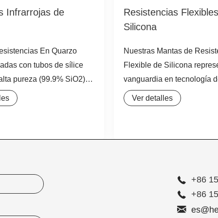
 Infrarrojas de
Resistencias Flexible
Silicona
esistencias En Quarzo
Nuestras Mantas de Resist
cadas con tubos de sílice
Flexible de Silicona repres
alta pureza (99.9% SiO2),
vanguardia en tecnología 
ntiza una transparencia
calentamiento de superfici
les
Ver detalles
 a las ondas infrarrojas y
solución integral diseñada 
ncia inigualable al choque
calentamiento preciso y el
ada Resistencia De Cuarzo
mantenimiento de la tempe
da para operar en
bidones, tambores, tanques
s extremas, manteniendo
contenedores industriales. 
idad dimensional y térmica
de estas Cintas Calefactor
+86 1
 la vida útil
formado por un elemento d
+86 1
resistencia de aleación de
es@he