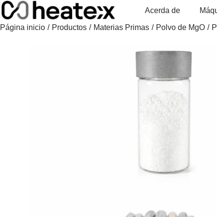
Skip
Acerda de
Máqu
to
Página inicio
/
Productos
/
Materias Primas
/
Polvo de MgO
/
P
content