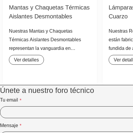
Mantas y Chaquetas Térmicas
Lámparas
Aislantes Desmontables
Cuarzo
Nuestras Mantas y Chaquetas
Nuestras R
Térmicas Aislantes Desmontables
están fabri
representan la vanguardia en
fundida de 
soluciones de aislamiento térmico
lo que gara
Ver detalles
Ver detal
industrial para equipos y tuberías.
excepcional
Diseñadas para ofrecer una eficiencia
una resiste
energética superior y una protección
térmico. C
Únete a nuestro foro técnico
térmica excepcional, estas cubiertas
está diseña
flexibles son la alternativa moderna a
condicione
Tu email
*
los aislamientos fijos tradicionales.
una estabil
Fabricadas con materiales de alta
que prolonga
Mensaje
*
calidad como tela de silicona