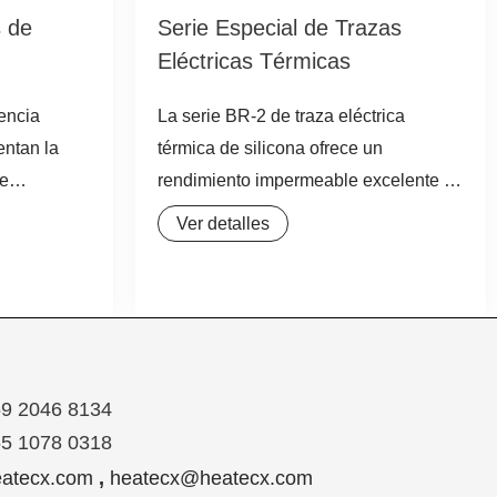
s de
Serie Especial de Trazas
Eléctricas Térmicas
encia
La serie BR-2 de traza eléctrica
entan la
térmica de silicona ofrece un
de
rendimiento impermeable excelente y
es. Son una
gran flexibilidad, lo que la hace ideal
Ver detalles
para el
para calentamiento, conservación de
calor y anticongelante en diversas
ratura en
aplicaciones industriales y de
 y otros
laboratorio. Su naturaleza suave y
El núcleo
flexible permite enrollarla directamente
as está
sobre las superficies a calentar,
59 2046 8134
e
proporcionando soluciones térmicas
55 1078 0318
eficientes y fiables.
atecx.com
,
heatecx@heatecx.com