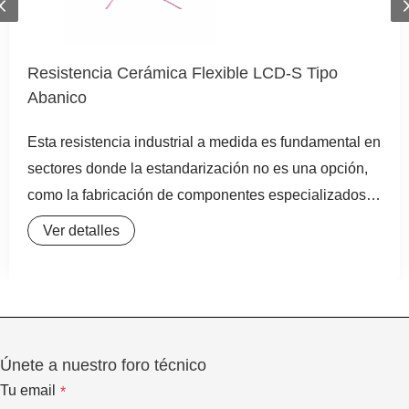
Previous
Resistencia Cerámica Flexible LCD-S Tipo
Abanico
Esta resistencia industrial a medida es fundamental en
sectores donde la estandarización no es una opción,
como la fabricación de componentes especializados,
la industria aeroespacial, la automotriz y la metalurgia
Ver detalles
de precisión. Con una capacidad para operar a
temperaturas de hasta 1000°C, la resistencia cerámica
flexible LCD-S es una solución robusta para el
tratamiento térmico
Únete a nuestro foro técnico
Tu email
*