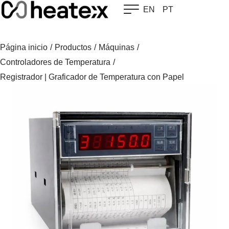
Skip
EN
PT
to
content
Página inicio
/
Productos
/
Máquinas
/
Controladores de Temperatura
/
Registrador | Graficador de Temperatura con Papel