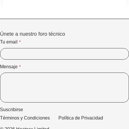
específicamente para optimizar el proceso de
producción de resistencias planas y elementos
calefactores tubulares con geometrías no
convencionales. Esta maquinaria industrial
Únete a nuestro foro técnico
Tu email
*
Mensaje
*
Suscribirse
Términos y Condiciones
Política de Privacidad