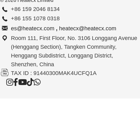
© 2026 Heatecx Limited
+86 159 2046 8134
+86 155 1078 0318
es@heatecx.com
,
heatecx@heatecx.com
Room 111, First Floor, No. 3106 Longgang Avenue
(Henggang Section), Tangken Community,
Henggang Subdistrict, Longgang District,
Shenzhen, China
TAX ID : 91440300MAK4UCFQ1A