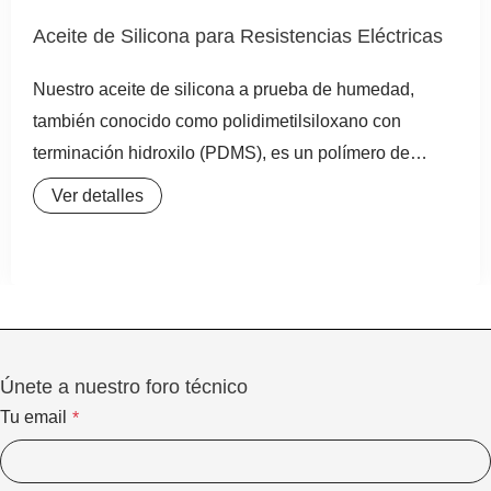
Aceite de Silicona para Resistencias Eléctricas
Nuestro aceite de silicona a prueba de humedad,
también conocido como polidimetilsiloxano con
terminación hidroxilo (PDMS), es un polímero de
silicona de alta pureza y rendimiento, diseñado
Ver detalles
específicamente para aplicaciones industriales que
demandan una excepcional resistencia a altas
temperaturas y un aislamiento eléctrico superior. Este
fluido de silicona, de apariencia transparente e
incolora, se caracteriza
Únete a nuestro foro técnico
Tu email
*