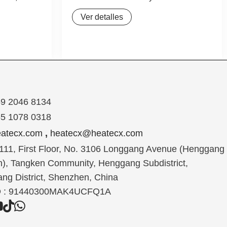
 superior.
rendimiento para el pulido de perfiles
Ver detalles
o con
redondos y ovalados. Esta pulidora
diseñado
industrial está equipada con un motor
e los
de 4 Kw y opera con una fuente de
strial y los
alimentación de 380V, ofreciendo la
 ofreciendo
potencia necesaria para trabajos
exigentes. Su diseño
59 2046 8134
55 1078 0318
atecx.com
,
heatecx@heatecx.com
11, First Floor, No. 3106 Longgang Avenue (Henggang
n), Tangken Community, Henggang Subdistrict,
ng District, Shenzhen, China
D : 91440300MAK4UCFQ1A