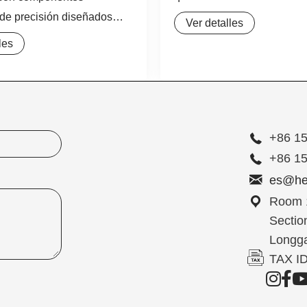
AGRP 800°C es la elección
de precisión diseñados
Ver detalles
Este cable de fibra de vidri
lecer conexiones seguras,
les
conductor niquelado está 
resistentes en sistemas de
para superar los desafíos d
de fluidos a alta presión.
sistemas de calefacción indu
bajo estrictos estándares
hornos de alta temperatura,
 habitualmente en
una durabilidad y un
AISI 304 y AISI 316/316L,
+86 1
tores hidráulicos
+86 1
 permiten unir, adaptar,
es@he
educir el diámetro de
Room 1
Sectio
Longga
TAX I