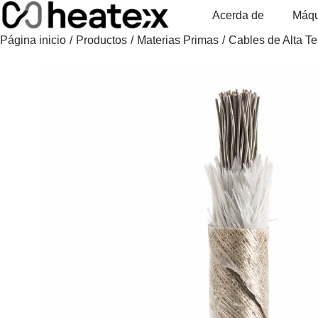
Skip
Acerda de
Máqu
to
Página inicio
/
Productos
/
Materias Primas
/
Cables de Alta T
content