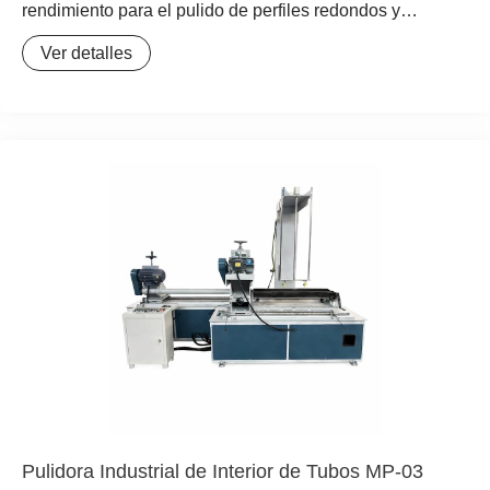
rendimiento para el pulido de perfiles redondos y
ovalados. Esta pulidora industrial está equipada con un
Ver detalles
motor de 4 Kw y opera con una fuente de alimentación de
380V, ofreciendo la potencia necesaria para trabajos
exigentes. Su diseño compacto, con dimensiones de
800x900x1200 mm y un peso de 230 Kg, facilita su
integración en cualquier línea de producción. La máquina
destaca por su capacidad para manejar diámetros de
procesamiento de 5 a 200 mm y longitudes ilimitadas,
adaptándose a las necesidades específicas de cada
proyecto. La regulación de velocidad por frecuencia
variable de la rueda guía permite un control preciso sobre
el proceso de pulido, mientras que la opción de bandas
abrasivas personalizables asegura un acabado óptimo
para cualquier tipo de material o requisito de brillo. Esta
Pulidora Industrial de Interior de Tubos MP-03
máquina para acabado de metales es ideal para