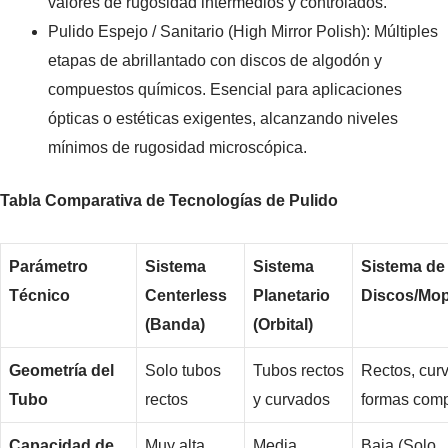
valores de rugosidad intermedios y controlados.
Pulido Espejo / Sanitario (High Mirror Polish): Múltiples
etapas de abrillantado con discos de algodón y
compuestos químicos. Esencial para aplicaciones
ópticas o estéticas exigentes, alcanzando niveles
mínimos de rugosidad microscópica.
Tabla Comparativa de Tecnologías de Pulido
Parámetro
Sistema
Sistema
Sistema de
Técnico
Centerless
Planetario
Discos/Mo
(Banda)
(Orbital)
Geometría del
Solo tubos
Tubos rectos
Rectos, cur
Tubo
rectos
y curvados
formas comp
Capacidad de
Muy alta
Media
Baja (Solo