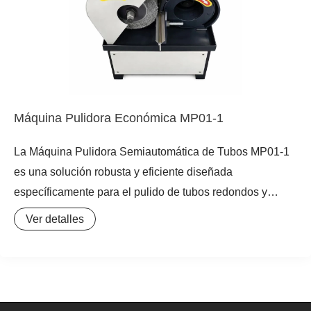
cubiertas protectoras transparentes y elevables asegura
un entorno de trabajo seguro y limpio, destacando su
compromiso con la seguridad y la eficiencia en el
tratamiento de superficies metálicas industriales.
Máquina Pulidora Económica MP01-1
La Máquina Pulidora Semiautomática de Tubos MP01-1
es una solución robusta y eficiente diseñada
específicamente para el pulido de tubos redondos y
rectos, así como para el acabado de resistencias
Ver detalles
eléctricas. Este equipo de pulido industrial es ideal para
lograr superficies de alta calidad en una amplia gama de
materiales metálicos, incluyendo acero inoxidable, cobre,
aluminio y otras aleaciones.