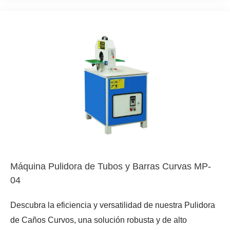
procesamiento de 0.02 mm. Su capacidad para trabajar
con una amplia variedad de materiales, incluyendo tubos
de cobre, tubos de acero, barras de hierro, tubos de acero
inoxidable y tubos de aluminio, la convierte en una
herramienta indispensable. Además, su sistema de
regulación de velocidad por frecuencia variable para la
rueda guía y el sistema de eliminación de polvo por
ventilador aseguran un control óptimo del proceso y un
entorno de trabajo más limpio. La máquina es ideal para
el pulido de superficies exteriores de acero, madera,
varillas y accesorios de tuberías, ofreciendo resultados
Máquina Pulidora de Tubos y Barras Curvas MP-
superiores y una mejora notable en la calidad final del
04
producto.
Descubra la eficiencia y versatilidad de nuestra Pulidora
de Caños Curvos, una solución robusta y de alto