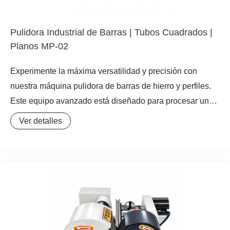
de tubos rectos y tuberías de precisión, garantizando una
limpieza de paredes internas superior y un acabado
Pulidora Industrial de Barras | Tubos Cuadrados |
superficial óptimo.
Planos MP-02
Experimente la máxima versatilidad y precisión con
nuestra máquina pulidora de barras de hierro y perfiles.
Este equipo avanzado está diseñado para procesar una
variedad de materiales, incluyendo tubos cuadrados,
Ver detalles
tubos rectangulares, barras planas, ángulos y perfiles en
C, con una precisión de pulido de hasta 0.05 mm. Su
capacidad para manejar piezas de 1×1 cm hasta 10×10
cm, junto con una eficiencia de 1 a 12 metros por minuto,
la convierte en una herramienta indispensable para la
carpintería metálica y la fabricación industrial. La
incorporación de un sistema de extracción de polvo y