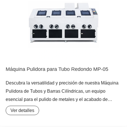
planas y cuadradas excepcional, así como una eficiente
lijadora de cinta para tubos ovalados. Es una
esmeriladora para perfiles metálicos robusta y fiable,
ideal para procesos que requieren uniformidad y
excelencia en el acabado final. Este equipo es
fundamental para la eliminación de rebabas en perfiles
metálicos y el tratamiento de superficies metálicas en
diversas industrias.
Máquina Pulidora para Tubo Redondo MP-05
Descubra la versatilidad y precisión de nuestra Máquina
Pulidora de Tubos y Barras Cilíndricas, un equipo
esencial para el pulido de metales y el acabado de
superficies. Esta máquina está especialmente diseñada
Ver detalles
para el pulido de precisión de piezas después del
mecanizado en torno, garantizando una precisión de