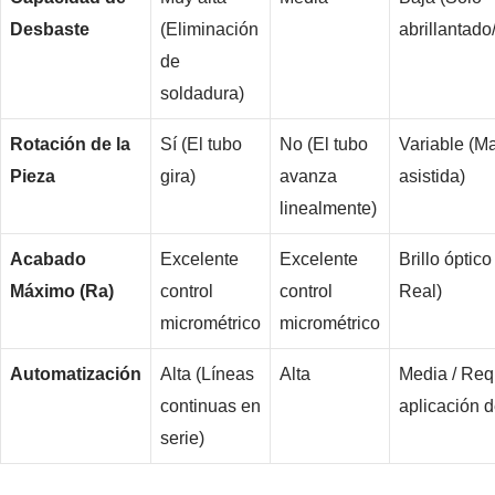
Desbaste
(Eliminación
abrillantado
de
soldadura)
Rotación de la
Sí (El tubo
No (El tubo
Variable (M
Pieza
gira)
avanza
asistida)
linealmente)
Acabado
Excelente
Excelente
Brillo óptic
Máximo (Ra)
control
control
Real)
micrométrico
micrométrico
Automatización
Alta (Líneas
Alta
Media / Req
continuas en
aplicación 
serie)