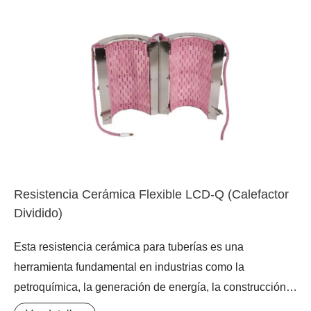
alta temperatura, incluyendo precalentamiento de
soldadura, recocido, normalizado y templado. La
posibilidad de diseñar el voltaje y la potencia en
proporción directa al tamaño de la pieza de trabajo
asegura una eficiencia energética óptima y un
rendimiento térmico superior, posicionándolo como un
calentador cerámico flexible de alto valor para
aplicaciones críticas.
Resistencia Cerámica Flexible LCD-Q (Calefactor
Dividido)
Esta resistencia cerámica para tuberías es una
herramienta fundamental en industrias como la
petroquímica, la generación de energía, la construcción y
el mantenimiento industrial, donde la integridad de las