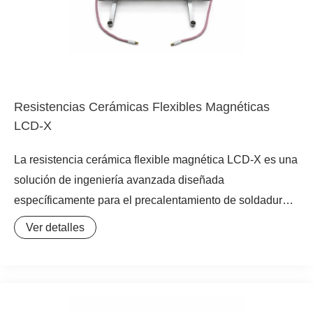
versátil para calentadores a medida en proyectos de gran
envergadura.
Resistencias Cerámicas Flexibles Magnéticas
LCD-X
La resistencia cerámica flexible magnética LCD-X es una
solución de ingeniería avanzada diseñada
específicamente para el precalentamiento de soldadura y
el tratamiento térmico post-soldadura (PWHT) en grandes
Ver detalles
estructuras metálicas. A diferencia de los calentadores
convencionales, este modelo integra potentes imanes de
acero magnético en su estructura, lo que permite una
adsorción instantánea en superficies ferrosas sin