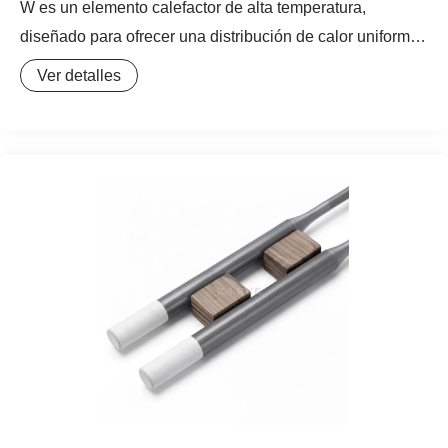
W es un elemento calefactor de alta temperatura,
diseñado para ofrecer una distribución de calor uniforme
y eficiente en hornos industriales. Fabricada con MoSi2
Ver detalles
de alta pureza, esta resistencia calefactora de MoSi2 se
distingue por su forma en “W”, que optimiza la superficie
de calentamiento y permite una mayor densidad de
potencia en la cámara del horno. Es una solución robusta
para aplicaciones que demandan temperaturas de hasta
1850°C, destacando por su excelente resistencia a la
oxidación y una prolongada vida útil. Como elemento
calefactor de horno de alta temperatura, la resistencia
Tipo W es crucial en procesos de sinterización,
tratamiento térmico avanzado y fusión de materiales.