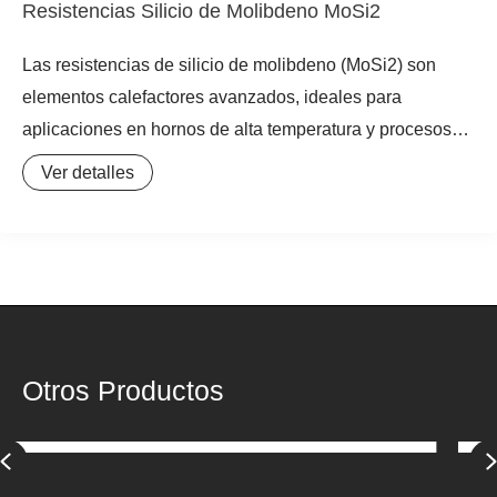
Resistencias Silicio de Molibdeno MoSi2
Las resistencias de silicio de molibdeno (MoSi2) son
elementos calefactores avanzados, ideales para
aplicaciones en hornos de alta temperatura y procesos
industriales que demandan fiabilidad y eficiencia
Ver detalles
energética. Fabricadas a partir de disiliciuro de
molibdeno, estas resistencias desarrollan una capa
protectora de vidrio de cuarzo (SiO2) en atmósferas
oxidantes, lo que les confiere una excepcional
resistencia a la oxidación y una prolongada vida útil.
Otros Productos
Previous