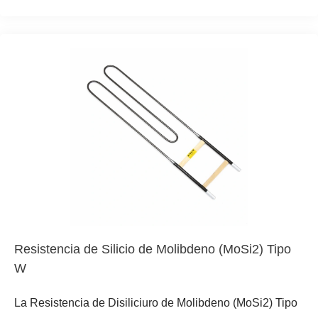
MoSi2 de alta pureza, esta resistencia calefactora de
MoSi2 combina la eficiencia de la forma en “U” con una
sección de ángulo recto, lo que permite una adaptación
precisa a los contornos internos de hornos complejos. Es
una solución robusta para entornos que exigen
temperaturas de hasta 1850°C, ofreciendo una excelente
resistencia a la oxidación y una vida útil prolongada.
Como elemento calefactor de horno de alta temperatura
con diseño angular, es ideal para optimizar el espacio y
la uniformidad térmica en cámaras de calentamiento con
geometrías no estándar.
Resistencia de Silicio de Molibdeno (MoSi2) Tipo
W
La Resistencia de Disiliciuro de Molibdeno (MoSi2) Tipo