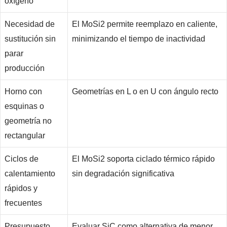
oxígeno
Necesidad de
El MoSi2 permite reemplazo en caliente,
sustitución sin
minimizando el tiempo de inactividad
parar
producción
Horno con
Geometrías en L o en U con ángulo recto
esquinas o
geometría no
rectangular
Ciclos de
El MoSi2 soporta ciclado térmico rápido
calentamiento
sin degradación significativa
rápidos y
frecuentes
Presupuesto
Evaluar SiC como alternativa de menor