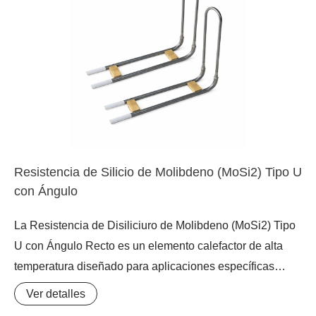
excelente resistencia a la oxidación y una vida útil
prolongada. Como elemento calefactor de horno de alta
temperatura con diseño en L, es ideal para optimizar la
distribución del calor en esquinas o zonas específicas de
la cámara de calentamiento.
Resistencia de Silicio de Molibdeno (MoSi2) Tipo U
con Ángulo
La Resistencia de Disiliciuro de Molibdeno (MoSi2) Tipo
U con Ángulo Recto es un elemento calefactor de alta
temperatura diseñado para aplicaciones específicas
donde la geometría del horno o la distribución del calor
Ver detalles
requieren una configuración angular. Fabricada con