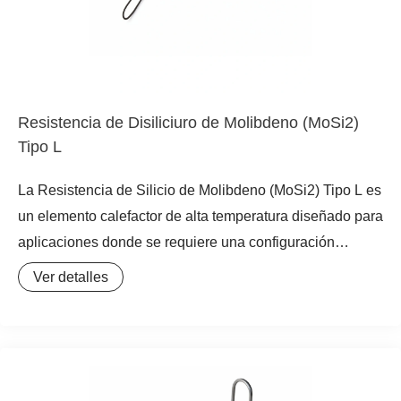
Resistencia de Disiliciuro de Molibdeno (MoSi2)
Tipo L
La Resistencia de Silicio de Molibdeno (MoSi2) Tipo L es
un elemento calefactor de alta temperatura diseñado para
aplicaciones donde se requiere una configuración
angular específica, similar a una “L”. Fabricada con
Ver detalles
MoSi2 de alta pureza, esta resistencia calefactora de
MoSi2 ofrece una solución compacta y eficiente para
hornos con geometrías complejas o espacios reducidos.
Es una opción robusta para entornos que exigen
temperaturas de hasta 1850°C, destacando por su