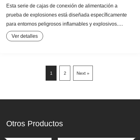
Esta serie de cajas de conexión de alimentación a
prueba de explosiones está diseñada específicamente
para entornos peligrosos inflamables y explosivos.
Proporciona una solución segura y confiable para la
Ver detalles
entrada, ramificación, conexión y sellado de cables. La
carcasa es robusta y el sellado es excelente, siendo
adecuada para lugares peligrosos de Zona 1 y Zona 2,
garantizando la seguridad intrínseca del sistema de
1
2
Next »
distribución de energía.
Otros Productos