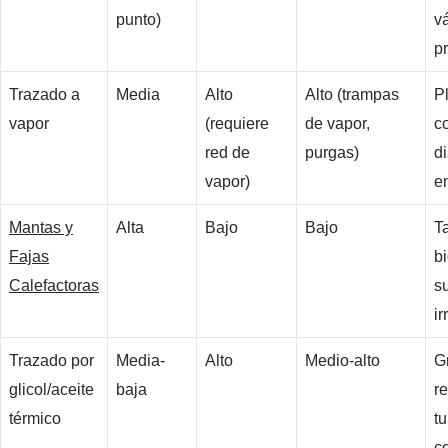
punto)
v
p
Trazado a
Media
Alto
Alto (trampas
P
vapor
(requiere
de vapor,
c
red de
purgas)
d
vapor)
e
Mantas y
Alta
Bajo
Bajo
T
Fajas
b
Calefactoras
su
ir
Trazado por
Media-
Alto
Medio-alto
G
glicol/aceite
baja
r
térmico
t
c