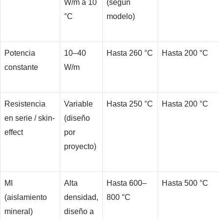
W/m a 10
(según
°C
modelo)
Potencia
10–40
Hasta 260 °C
Hasta 200 °C
constante
W/m
Resistencia
Variable
Hasta 250 °C
Hasta 200 °C
en serie / skin-
(diseño
effect
por
proyecto)
MI
Alta
Hasta 600–
Hasta 500 °C
(aislamiento
densidad,
800 °C
mineral)
diseño a