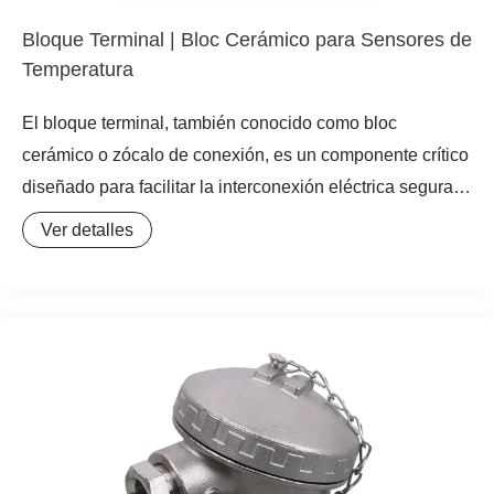
elemento sensor del termopar, garantizando mediciones
Bloque Terminal | Bloc Cerámico para Sensores de
fiables y continuas en las condiciones más desafiantes.
Temperatura
El bloque terminal, también conocido como bloc
cerámico o zócalo de conexión, es un componente crítico
diseñado para facilitar la interconexión eléctrica segura y
estable entre los elementos sensores (RTD o
Ver detalles
termocuplas) y los cables de extensión o transmisión.
Estos bloques se instalan típicamente dentro del cabezal
de conexión del sensor, actuando como el punto de unión
donde las señales de milivoltios (termopares) o de
resistencia (RTD) se transfieren al sistema de monitoreo.
Fabricados con materiales aislantes de alta calidad como
la cerámica técnica o la baquelita, estos accesorios para
termocupla están diseñados para soportar condiciones