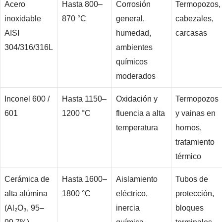
Acero
Hasta 800–
Corrosión
Termopozos,
inoxidable
870 °C
general,
cabezales,
AISI
humedad,
carcasas
304/316/316L
ambientes
químicos
moderados
Inconel 600 /
Hasta 1150–
Oxidación y
Termopozos
601
1200 °C
fluencia a alta
y vainas en
temperatura
hornos,
tratamiento
térmico
Cerámica de
Hasta 1600–
Aislamiento
Tubos de
alta alúmina
1800 °C
eléctrico,
protección,
(Al₂O₃, 95–
inercia
bloques