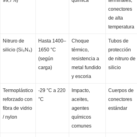
99,7%)
química
terminales,
conectores
de alta
temperatura
Nitruro de
Hasta 1400–
Choque
Tubos de
silicio (Si₃N₄)
1650 °C
térmico,
protección
(según
resistencia a
de nitruro de
carga)
metal fundido
silicio
y escoria
Termoplástico
-29 °C a 220
Impacto,
Cuerpos de
reforzado con
°C
aceites,
conectores
fibra de vidrio
agentes
estándar
/ nylon
químicos
comunes