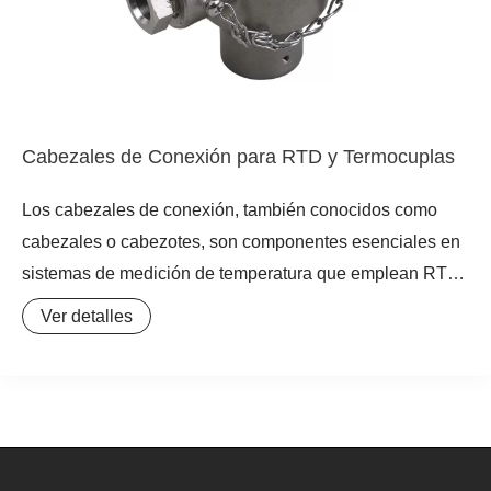
térmicas extremas y proporcionar un aislamiento eléctrico
superior, evitando cortocircuitos o interferencias que
podrían comprometer la precisión de la medición.
Cabezales de Conexión para RTD y Termocuplas
Los cabezales de conexión, también conocidos como
cabezales o cabezotes, son componentes esenciales en
sistemas de medición de temperatura que emplean RTD
(Detectores de Temperatura por Resistencia) y
Ver detalles
termocuplas (termopares). Su función principal es
proporcionar un recinto protector para las conexiones
eléctricas de estos sensores, resguardándolas de daños
mecánicos, humedad, polvo y otros factores ambientales
adversos. Estos dispositivos aseguran la integridad de la