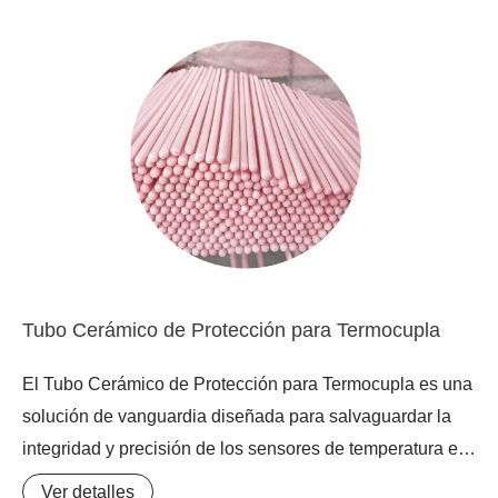
estos están fabricados con aleaciones metálicas
idénticas a las del termopar correspondiente
(Hierro/Constantán para el Tipo J y Chromel/Alumel para
el Tipo K). Esta homogeneidad de materiales es
fundamental para evitar la generación de fuerzas
electromotrices (FEM) parásitas en los puntos de unión,
lo que garantiza que la lectura de temperatura sea
precisa y libre de errores por gradientes térmicos en el
conector.
Tubo Cerámico de Protección para Termocupla
El Tubo Cerámico de Protección para Termocupla es una
solución de vanguardia diseñada para salvaguardar la
integridad y precisión de los sensores de temperatura en
los entornos industriales más exigentes. Fabricado con
Ver detalles