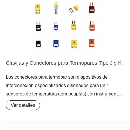
diversas configuraciones, incluyendo termopozo roscado,
termopozo bridado y termopozo para soldar, se adaptan
perfectamente a las necesidades específicas de su
proceso.
Clavijas y Conectores para Termopares Tipo J y K
Los conectores para termopar son dispositivos de
interconexión especializados diseñados para unir
sensores de temperatura (termocuplas) con instrumentos
de medición, controladores o cables de extensión. Su
Ver detalles
función principal es proporcionar una conexión rápida,
segura y, sobre todo, térmicamente compensada. A
diferencia de los conectores eléctricos convencionales,