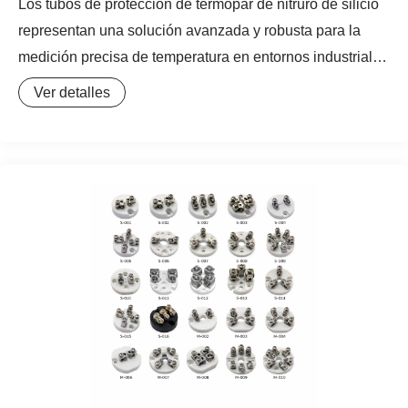
Los tubos de protección de termopar de nitruro de silicio
representan una solución avanzada y robusta para la
medición precisa de temperatura en entornos industriales
extremos. Fabricados a partir de nitruro de silicio (Si3N4),
Ver detalles
una cerámica técnica de alto rendimiento, estas fundas
de protección para termocupla se distinguen por su
excepcional resistencia a las altas temperaturas, al
choque térmico, a la corrosión y al desgaste. Su
composición química y estructura microcristalina les
confieren una estabilidad superior frente a la oxidación y
la agresión de metales fundidos, escorias y gases
corrosivos, lo que los convierte en accesorios para
termocupla indispensables en procesos donde otros
materiales cerámicos o metálicos fallarían
prematuramente. Este tubo protector cerámico de nitruro
de silicio asegura la integridad y prolonga la vida útil del