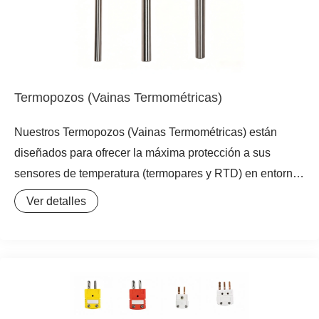
Termopozos (Vainas Termométricas)
Nuestros Termopozos (Vainas Termométricas) están
diseñados para ofrecer la máxima protección a sus
sensores de temperatura (termopares y RTD) en entornos
industriales exigentes. Fabricados con materiales de alta
Ver detalles
calidad como acero inoxidable y aleaciones exóticas,
garantizan una excelente resistencia a la corrosión y
soportan condiciones de alta presión. Su diseño
optimizado asegura una transferencia térmica eficiente,
permitiendo mediciones precisas y rápidas sin
comprometer la integridad del sensor. Disponibles en