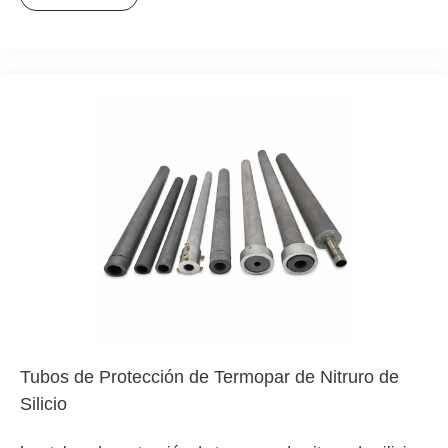
tecnología de cerámica de precisión, este tubo no es un
componente cerámico ordinario; su ingeniería avanzada
le confiere una resistencia mecánica y durabilidad
excepcionales, superando con creces las limitaciones de
los materiales tradicionales. Es un elemento crucial para
prolongar la vida útil de las termocuplas, asegurar
mediciones fiables y reducir los costos de mantenimiento
en procesos de alta temperatura y ambientes corrosivos o
abrasivos.
Tubos de Protección de Termopar de Nitruro de
Silicio