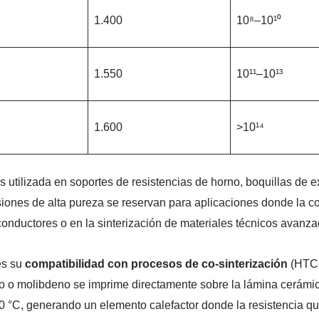
1.400
10⁸–10¹⁰
1.550
10¹¹–10¹³
1.600
>10¹⁴
utilizada en soportes de resistencias de horno, boquillas de ext
siones de alta pureza se reservan para aplicaciones donde la c
iconductores o en la sinterización de materiales técnicos avanza
es su
compatibilidad con procesos de co-sinterización
(HTCC
eno o molibdeno se imprime directamente sobre la lámina cerám
0 °C, generando un elemento calefactor donde la resistencia 