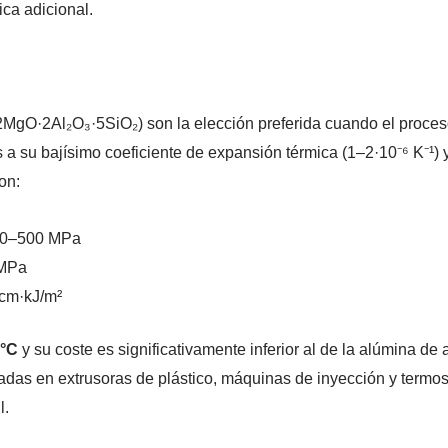
ica adicional.
MgO·2Al₂O₃·5SiO₂) son la elección preferida cuando el proces
s a su bajísimo coeficiente de expansión térmica (1–2·10⁻⁶ K⁻¹) 
on:
280–500 MPa
 MPa
 cm·kJ/m²
 °C
y su coste es significativamente inferior al de la alúmina de 
zadas en extrusoras de plástico, máquinas de inyección y termos
l.