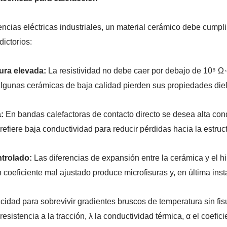
encias eléctricas industriales, un material cerámico debe cumpl
dictorios:
tura elevada:
La resistividad no debe caer por debajo de 10⁶ Ω
lgunas cerámicas de baja calidad pierden sus propiedades dielé
:
En bandas calefactoras de contacto directo se desea alta cond
efiere baja conductividad para reducir pérdidas hacia la estruct
ntrolado:
Las diferencias de expansión entre la cerámica y el h
 coeficiente mal ajustado produce microfisuras y, en última insta
idad para sobrevivir gradientes bruscos de temperatura sin fis
resistencia a la tracción, λ la conductividad térmica, α el coefi