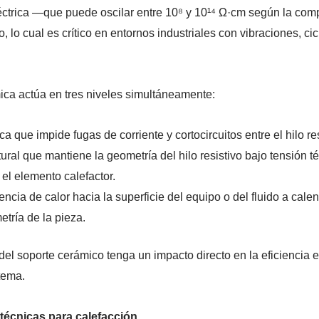
léctrica —que puede oscilar entre 10⁸ y 10¹⁴ Ω·cm según la com
, lo cual es crítico en entornos industriales con vibraciones, c
mica actúa en tres niveles simultáneamente:
ca que impide fugas de corriente y cortocircuitos entre el hilo re
ural que mantiene la geometría del hilo resistivo bajo tensión té
el elemento calefactor.
ncia de calor hacia la superficie del equipo o del fluido a calen
tría de la pieza.
 del soporte cerámico tenga un impacto directo en la eficiencia e
stema.
técnicas para calefacción